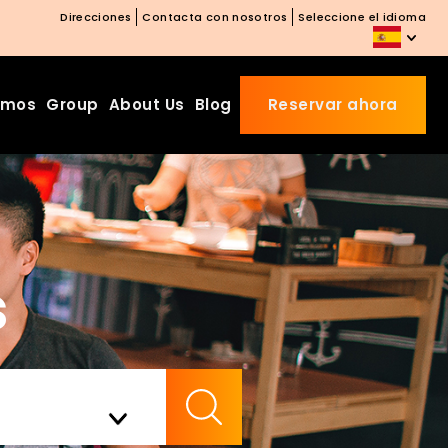
Direcciones
Contacta con nosotros
Seleccione el idioma
amos
Group
About Us
Blog
Reservar ahora
Beds Starting from £10 on
Website Booking
Book directly with us to enjoy
s
the exclusive deal today!
Apply Code EARLY20 and Get
20% Off on Selected Room
Bookings.
Check Availability
Booking.com 8.1/10 Traveller
Review Awards 2026
Enjoy Free Family Dinner Nights