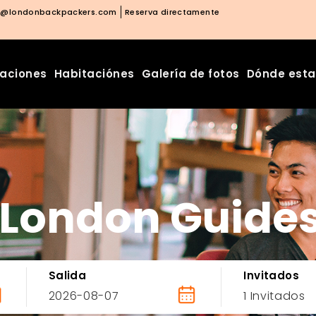
o@londonbackpackers.com
Reserva directamente
laciones
Habitaciónes
Galería de fotos
Dónde est
London Guide
Salida
Invitados