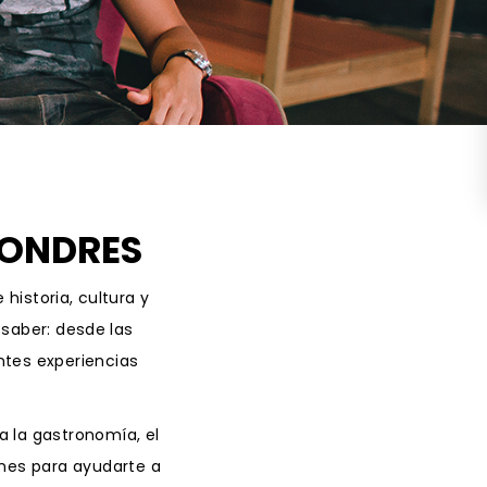
on Wednesday and Friday
Free WiFi
Free Bag Storage
Centrally Located
BOOK NOW
 LONDRES
historia, cultura y
saber: desde las
antes experiencias
a la gastronomía, el
ones para ayudarte a