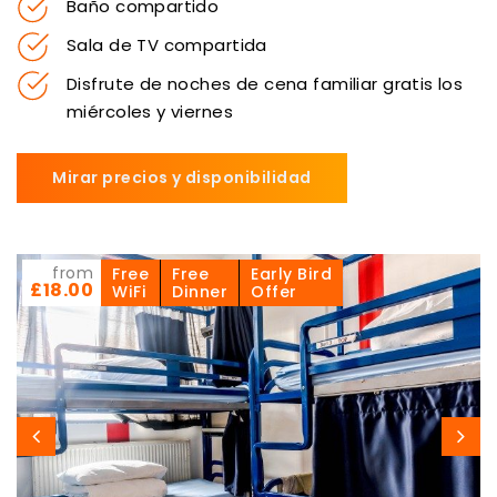
Baño compartido
Sala de TV compartida
Disfrute de noches de cena familiar gratis los
miércoles y viernes
Mirar precios y disponibilidad
from
Free
Free
Early Bird
£18.00
WiFi
Dinner
Offer