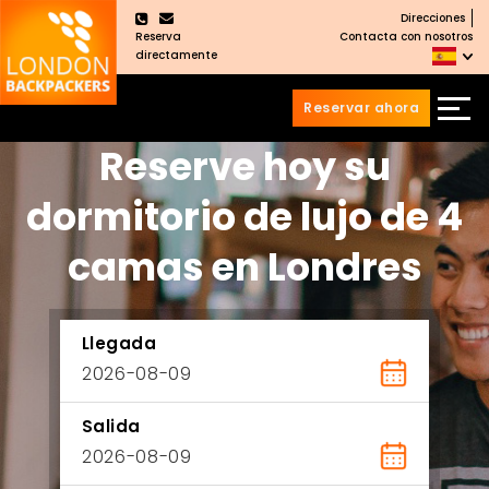
Direcciones
×
Reserva
Contacta con nosotros
directamente
Reservar ahora
Reserve hoy su
Saltar
Saltar
al
al
Contenido
meú
dormitorio de lujo de 4
principal
camas en Londres
Llegada
Salida