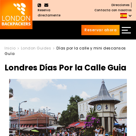
Direcciones
×
Reserva
Contacta con nosotros
directamente
Reservar ahora
Saltar
Saltar
al
al
Inicio
London Guides
Días por la calle y mini descansos
Guía
Contenido
meú
principal
Londres Días Por la Calle Guia