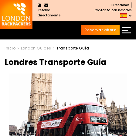
Direcciones
×
Reserva
Contacta con nosotros
directamente
Reservar ahora
Saltar
Saltar
al
al
Inicio
London Guides
Transporte Guía
Contenido
meú
Londres Transporte Guía
principal