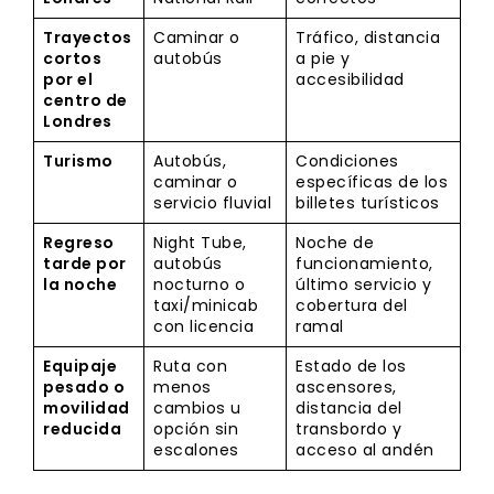
Trayectos
Caminar o
Tráfico, distancia
cortos
autobús
a pie y
por el
accesibilidad
centro de
Londres
Turismo
Autobús,
Condiciones
caminar o
específicas de los
servicio fluvial
billetes turísticos
Regreso
Night Tube,
Noche de
tarde por
autobús
funcionamiento,
la noche
nocturno o
último servicio y
taxi/minicab
cobertura del
con licencia
ramal
Equipaje
Ruta con
Estado de los
pesado o
menos
ascensores,
movilidad
cambios u
distancia del
reducida
opción sin
transbordo y
escalones
acceso al andén