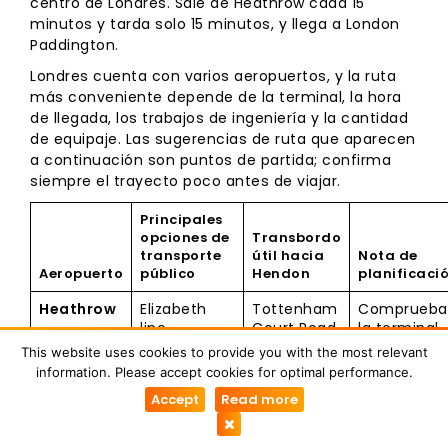
centro de Londres. Sale de Heathrow cada 15
minutos y tarda solo 15 minutos, y llega a London
Paddington.
Londres cuenta con varios aeropuertos, y la ruta
más conveniente depende de la terminal, la hora
de llegada, los trabajos de ingeniería y la cantidad
de equipaje. Las sugerencias de ruta que aparecen
a continuación son puntos de partida; confirma
siempre el trayecto poco antes de viajar.
Principales
opciones de
Transbordo
transporte
útil hacia
Nota de
Aeropuerto
público
Hendon
planificaci
Heathrow
Elizabeth
Tottenham
Comprueba
line,
Court Road
la terminal
Piccadilly
u otra
atendida y
This website uses cookies to provide you with the most relevant
line,
conexión
las
information. Please accept cookies for optimal performance.
Heathrow
con la
exclusiones
Accept
Read more
Express,
Northern
de tarifas
autocar
line
premium